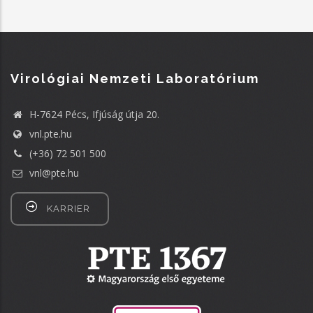
Virológiai Nemzeti Laboratórium
H-7624 Pécs, Ifjúság útja 20.
vnl.pte.hu
(+36) 72 501 500
vnl@pte.hu
KARRIER