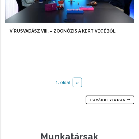
VÍRUSVADÁSZ VIII. – ZOONÓZIS A KERT VÉGÉBŐL
1. oldal
Következő
››
Oldalszámozás
oldal
TOVÁBBI VIDEÓK
Munkatársak