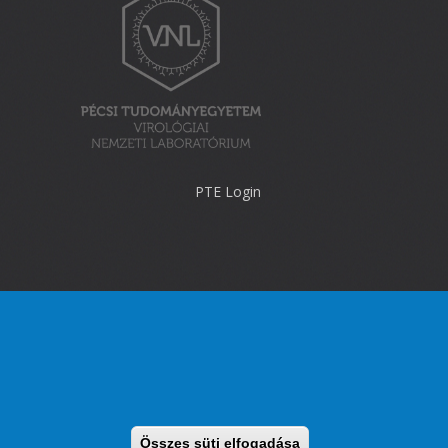
PTE Login
Összes süti elfogadása
Withdraw consent