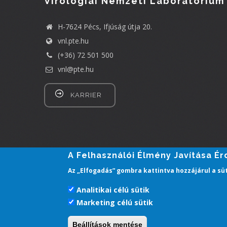
Virológiai Nemzeti Laboratórium
H-7624 Pécs, Ifjúság útja 20.
vnl.pte.hu
(+36) 72 501 500
vnl@pte.hu
KARRIER
A Felhasználói Élmény Javítása É
Az „Elfogadás” gombra kattintva hozzájárul a sü
Analitikai célú sütik
Marketing célú sütik
Beállítások mentése