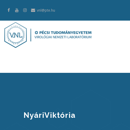
Ugrás
vnl@pte.hu
a
tartalomra
NyáriViktória