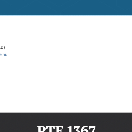
s
KB)
e.hu