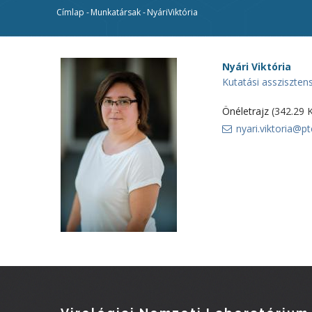
Címlap
-
Munkatársak
-
NyáriViktória
Morzsa
Nyári
Viktória
Kutatási assziszten
Önéletrajz
(342.29 
nyari.viktoria@pt