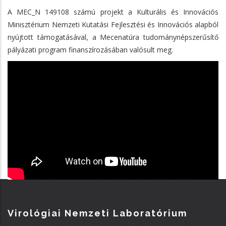
A MEC_N 149108 számú projekt a Kulturális és Innovációs
Minisztérium Nemzeti Kutatási Fejlesztési és Innovációs alapból
nyújtott támogatásával, a Mecenatúra tudománynépszerűsítő
pályázati program finanszírozásában valósult meg.
Virológiai Nemzeti Laboratórium