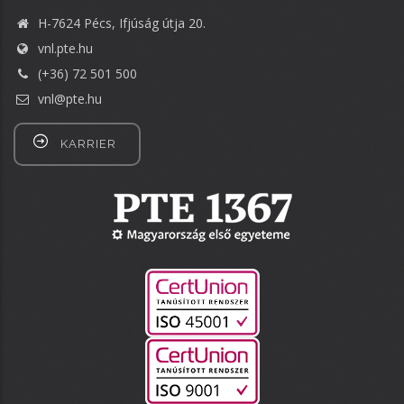
H-7624 Pécs, Ifjúság útja 20.
vnl.pte.hu
(+36) 72 501 500
vnl@pte.hu
KARRIER