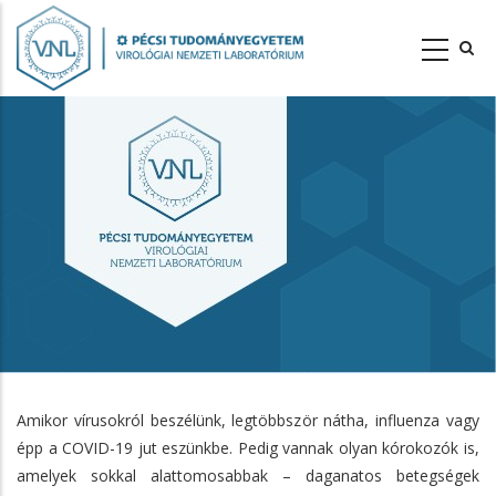
Ugrás
a
tartalomra
Amikor vírusokról beszélünk, legtöbbször nátha, influenza vagy
épp a COVID-19 jut eszünkbe. Pedig vannak olyan kórokozók is,
amelyek sokkal alattomosabbak – daganatos betegségek