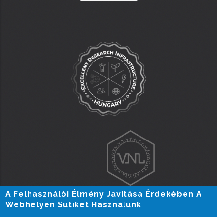
A Felhasználói Élmény Javítása Érdekében A
Webhelyen Sütiket Használunk