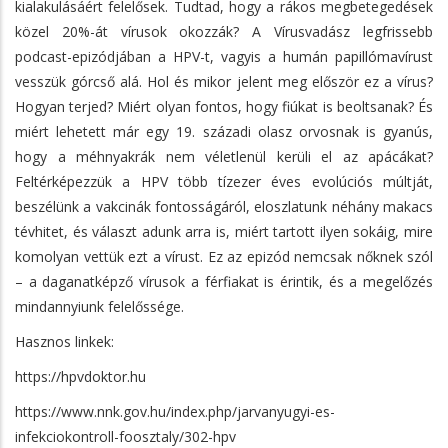
kialakulásáért felelősek. Tudtad, hogy a rákos megbetegedések
közel 20%-át vírusok okozzák? A Vírusvadász legfrissebb
podcast-epizódjában a HPV-t, vagyis a humán papillómavírust
vesszük górcső alá. Hol és mikor jelent meg először ez a vírus?
Hogyan terjed? Miért olyan fontos, hogy fiúkat is beoltsanak? És
miért lehetett már egy 19. századi olasz orvosnak is gyanús,
hogy a méhnyakrák nem véletlenül kerüli el az apácákat?
Feltérképezzük a HPV több tízezer éves evolúciós múltját,
beszélünk a vakcinák fontosságáról, eloszlatunk néhány makacs
tévhitet, és választ adunk arra is, miért tartott ilyen sokáig, mire
komolyan vettük ezt a vírust. Ez az epizód nemcsak nőknek szól
– a daganatképző vírusok a férfiakat is érintik, és a megelőzés
mindannyiunk felelőssége.
Hasznos linkek:
https://hpvdoktor.hu
https://www.nnk.gov.hu/index.php/jarvanyugyi-es-
infekciokontroll-foosztaly/302-hpv