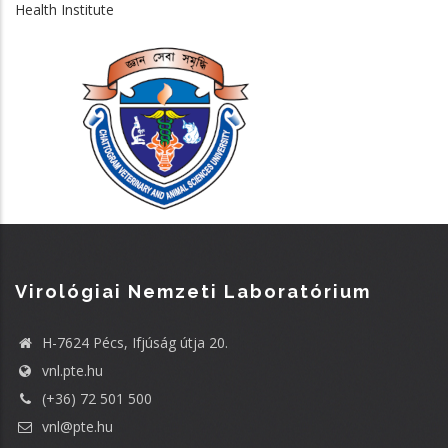
Health Institute
Virológiai Nemzeti Laboratórium
H-7624 Pécs, Ifjúság útja 20.
vnl.pte.hu
(+36) 72 501 500
vnl@pte.hu