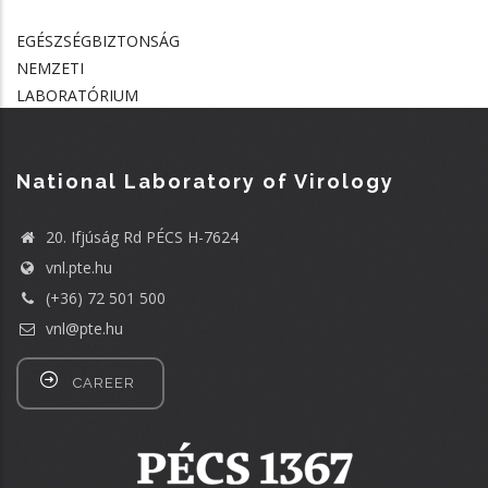
EGÉSZSÉGBIZTONSÁG
NEMZETI
LABORATÓRIUM
National Laboratory of Virology
20. Ifjúság Rd PÉCS H-7624
vnl.pte.hu
(+36) 72 501 500
vnl@pte.hu
CAREER