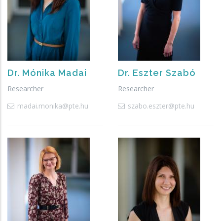
Dr.
Mónika
Madai
Dr.
Eszter
Szabó
Researcher
Researcher
madai.monika@pte.hu
szabo.eszter@pte.hu