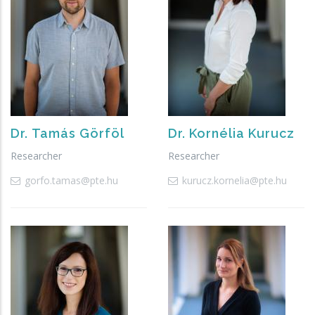
Dr.
Tamás
Görföl
Dr.
Kornélia
Kurucz
Researcher
Researcher
gorfo.tamas@pte.hu
kurucz.kornelia@pte.hu