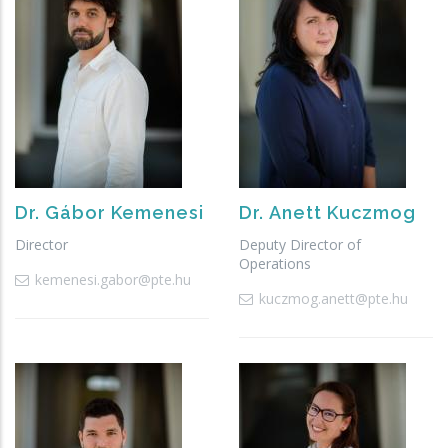
Dr.
Gábor
Kemenesi
Dr.
Anett
Kuczmog
Director
Deputy Director of
Operations
kemenesi.gabor@pte.hu
kuczmog.anett@pte.hu