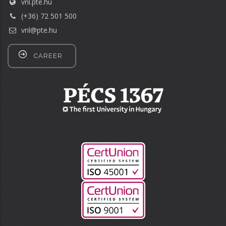
vnl.pte.hu
(+36) 72 501 500
vnl@pte.hu
CAREER