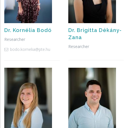
Dr.
Kornélia
Bodó
Dr.
Brigitta
Dékány-
Zana
Researcher
Researcher
bodo.kornelia@pte.hu