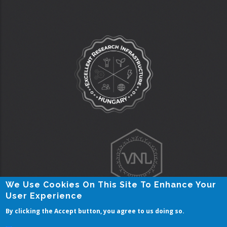
We Use Cookies On This Site To Enhance Your
User Experience
By clicking the Accept button, you agree to us doing so.