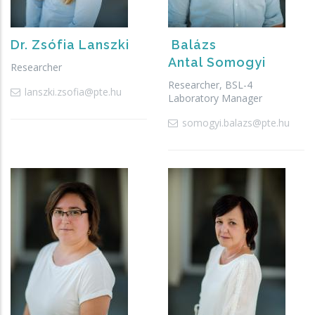
Dr.
Zsófia
Lanszki
Balázs
Antal
Somogyi
Researcher
Researcher, BSL-4
lanszki.zsofia@pte.hu
Laboratory Manager
somogyi.balazs@pte.hu