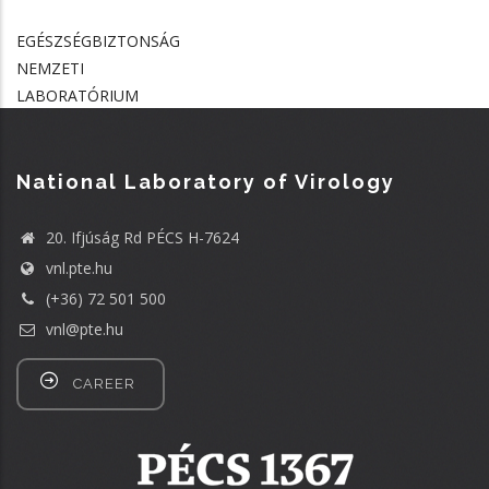
EGÉSZSÉGBIZTONSÁG
NEMZETI
LABORATÓRIUM
National Laboratory of Virology
20. Ifjúság Rd PÉCS H-7624
vnl.pte.hu
(+36) 72 501 500
vnl@pte.hu
CAREER