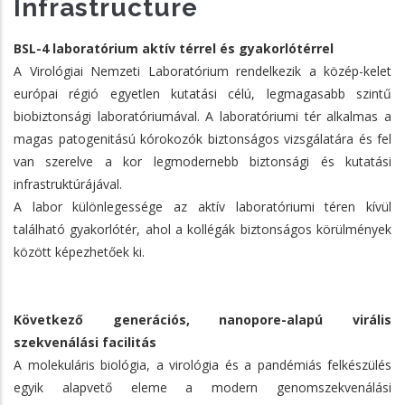
Infrastructure
BSL-4 laboratórium aktív térrel és gyakorlótérrel
A Virológiai Nemzeti Laboratórium rendelkezik a közép-kelet
európai régió egyetlen kutatási célú, legmagasabb szintű
biobiztonsági laboratóriumával. A laboratóriumi tér alkalmas a
magas patogenitású kórokozók biztonságos vizsgálatára és fel
van szerelve a kor legmodernebb biztonsági és kutatási
infrastruktúrájával.
A labor különlegessége az aktív laboratóriumi téren kívül
található gyakorlótér, ahol a kollégák biztonságos körülmények
között képezhetőek ki.
Következő generációs, nanopore-alapú virális
szekvenálási facilitás
A molekuláris biológia, a virológia és a pandémiás felkészülés
egyik alapvető eleme a modern genomszekvenálási