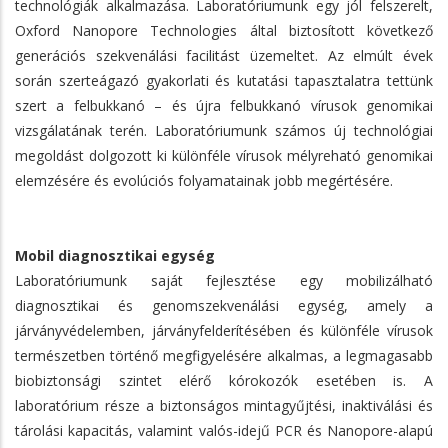
technológiák alkalmazása. Laboratóriumunk egy jól felszerelt,
Oxford Nanopore Technologies által biztosított következő
generációs szekvenálási facilitást üzemeltet. Az elmúlt évek
során szerteágazó gyakorlati és kutatási tapasztalatra tettünk
szert a felbukkanó – és újra felbukkanó vírusok genomikai
vizsgálatának terén. Laboratóriumunk számos új technológiai
megoldást dolgozott ki különféle vírusok mélyreható genomikai
elemzésére és evolúciós folyamatainak jobb megértésére.
Mobil diagnosztikai egység
Laboratóriumunk saját fejlesztése egy mobilizálható
diagnosztikai és genomszekvenálási egység, amely a
járványvédelemben, járványfelderítésében és különféle vírusok
természetben történő megfigyelésére alkalmas, a legmagasabb
biobiztonsági szintet elérő kórokozók esetében is. A
laboratórium része a biztonságos mintagyűjtési, inaktiválási és
tárolási kapacitás, valamint valós-idejű PCR és Nanopore-alapú