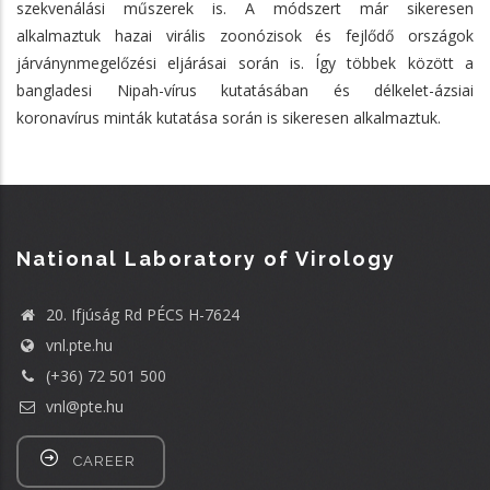
szekvenálási műszerek is. A módszert már sikeresen
alkalmaztuk hazai virális zoonózisok és fejlődő országok
járványnmegelőzési eljárásai során is. Így többek között a
bangladesi Nipah-vírus kutatásában és délkelet-ázsiai
koronavírus minták kutatása során is sikeresen alkalmaztuk.
National Laboratory of Virology
20. Ifjúság Rd PÉCS H-7624
vnl.pte.hu
(+36) 72 501 500
vnl@pte.hu
CAREER