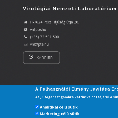
Virológiai Nemzeti Laboratórium
H-7624 Pécs, Ifjúság útja 20.
vnl.pte.hu
(+36) 72 501 500
vnl@pte.hu
KARRIER
A Felhasználói Élmény Javítása É
Az „Elfogadás” gombra kattintva hozzájárul a sü
Analitikai célú sütik
Marketing célú sütik