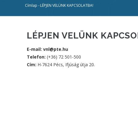
Címlap
-
LÉPJEN VELÜNK KAPCSOLATBA!
Morzsa
LÉPJEN VELÜNK KAPCSO
E-mail: vnl@pte.hu
Telefon:
(+36) 72 501-500
Cím:
H-7624 Pécs, Ifjúság útja 20.