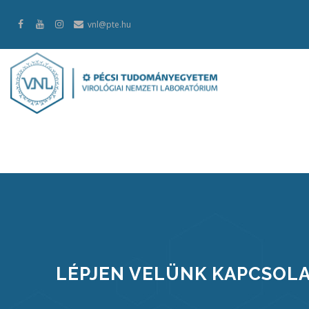
Ugrás
vnl@pte.hu
a
tartalomra
LÉPJEN VELÜNK KAPCSOLA